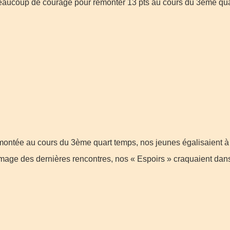
eaucoup de courage pour remonter 13 pts au cours du 3ème quart
 remontée au cours du 3ème quart temps, nos jeunes égalisaient 
image des dernières rencontres, nos « Espoirs » craquaient dans