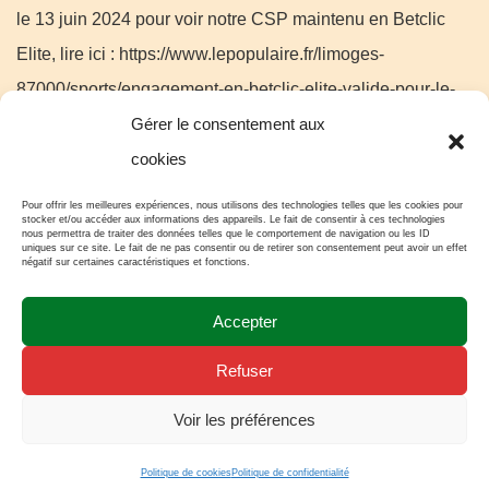
le 13 juin 2024 pour voir notre CSP maintenu en Betclic
Elite, lire ici : https://www.lepopulaire.fr/limoges-
87000/sports/engagement-en-betclic-elite-valide-pour-le-
limoges-csp_14517416/ Le calendrier de la saison 2024-
Gérer le consentement aux
2025 vient d’être publié le 16 juillet dernier par la LNB, il
cookies
est ici : https://lnb.azureedge.net/wp-
Pour offrir les meilleures expériences, nous utilisons des technologies telles que les cookies pour
stocker et/ou accéder aux informations des appareils. Le fait de consentir à ces technologies
content/2024/07/BETCLIC-ELITE-
nous permettra de traiter des données telles que le comportement de navigation ou les ID
uniques sur ce site. Le fait de ne pas consentir ou de retirer son consentement peut avoir un effet
Calendrier_20242025.pdf Nous débuterons […]
négatif sur certaines caractéristiques et fonctions.
Accepter
LIRE LA SUITE
Refuser
Voir les préférences
Politique de cookies
Politique de confidentialité
Réalisation "Cercle des passionnés" -
Mentions légales