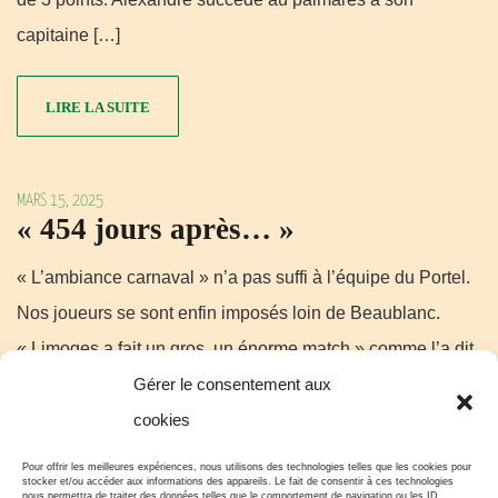
capitaine […]
LIRE LA SUITE
MARS 15, 2025
« 454 jours après… »
« L’ambiance carnaval » n’a pas suffi à l’équipe du Portel.
Nos joueurs se sont enfin imposés loin de Beaublanc.
« Limoges a fait un gros, un énorme match » comme l’a dit
Claude Bergeaud ! Cf. Noa.Basket:
Gérer le consentement aux
https://www.france.tv/france-3/nouvelle-aquitaine/noa-
cookies
basket/6963403-emission-du-lundi-10-mars-2025.html Les
Pour offrir les meilleures expériences, nous utilisons des technologies telles que les cookies pour
stocker et/ou accéder aux informations des appareils. Le fait de consentir à ces technologies
partenaires de Nicolas Lang, MVP de la rencontre (21 pts à
nous permettra de traiter des données telles que le comportement de navigation ou les ID