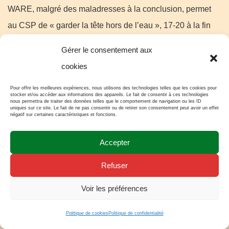
WARE, malgré des maladresses à la conclusion, permet
au CSP de « garder la tête hors de l’eau », 17-20 à la fin
du 1er quart et 30-37 à la mi-temps. Au […]
Gérer le consentement aux
cookies
LIRE LA SUITE
Pour offrir les meilleures expériences, nous utilisons des technologies telles que les cookies pour
stocker et/ou accéder aux informations des appareils. Le fait de consentir à ces technologies
nous permettra de traiter des données telles que le comportement de navigation ou les ID
uniques sur ce site. Le fait de ne pas consentir ou de retirer son consentement peut avoir un effet
négatif sur certaines caractéristiques et fonctions.
Accepter
Réalisation "Cercle des passionnés" -
Mentions légales
Refuser
Voir les préférences
Politique de cookies
Politique de confidentialité