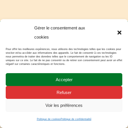
Gérer le consentement aux
Réalisation "Cercle des passionnés" -
Mentions légales
cookies
Pour offrir les meilleures expériences, nous utilisons des technologies telles que les cookies pour
stocker et/ou accéder aux informations des appareils. Le fait de consentir à ces technologies
nous permettra de traiter des données telles que le comportement de navigation ou les ID
uniques sur ce site. Le fait de ne pas consentir ou de retirer son consentement peut avoir un effet
négatif sur certaines caractéristiques et fonctions.
Accepter
Refuser
Voir les préférences
Politique de cookies
Politique de confidentialité