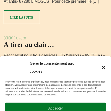
Atlantis- 87280 LIMOGES Pour cette première, le […]
LIRE LA SUITE
OCTOBRE 4, 2018
A tirer au clair…
Petit calcul pour trois débâcles : 85 (Sharks) + 99 (BCM) +
90 (Le Portel) = 274 points, soit une moyenne de 91 points
Gérer le consentement aux
encaissés. A ce propos je reconnais avoir adhéré aux avis
cookies
concordants de mon entourage (jeunesse d’équipe,
Pour offrir les meilleures expériences, nous utilisons des technologies telles que les cookies pour
stocker et/ou accéder aux informations des appareils. Le fait de consentir à ces technologies
préparation tardive, manque d’agressivité, etc …). On peut
nous permettra de traiter des données telles que le comportement de navigation ou les ID
uniques sur ce site. Le fait de ne pas consentir ou de retirer son consentement peut avoir un effet
penser que le « peuple limougeaud » avance à […]
négatif sur certaines caractéristiques et fonctions.
Accepter