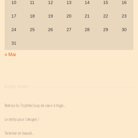
10
11
12
13
14
15
16
17
18
19
20
21
22
23
24
25
26
27
28
29
30
31
« Mai
Articles récents
Remise du Trophée Coup de cœur à Hugo…
Le derby pour Limoges !
Terminer en beauté…