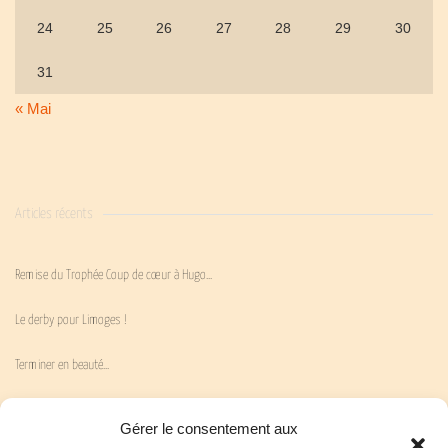
24
25
26
27
28
29
30
31
« Mai
Articles récents
Remise du Trophée Coup de cœur à Hugo…
Le derby pour Limoges !
Terminer en beauté…
La victoire attendue…
Gérer le consentement aux