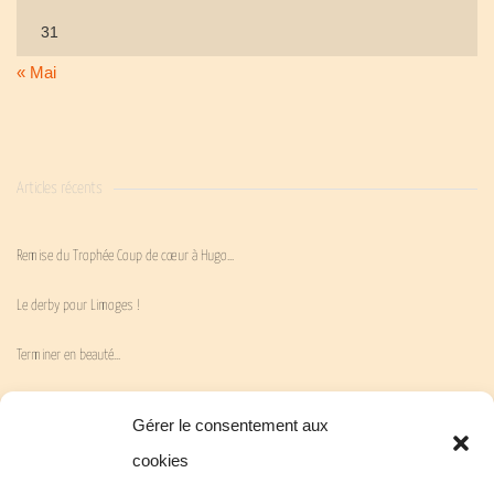
31
« Mai
Articles récents
Remise du Trophée Coup de cœur à Hugo…
Le derby pour Limoges !
Terminer en beauté…
La victoire attendue…
Gérer le consentement aux
« En Mai fait ce qu’il te plaît » !
cookies