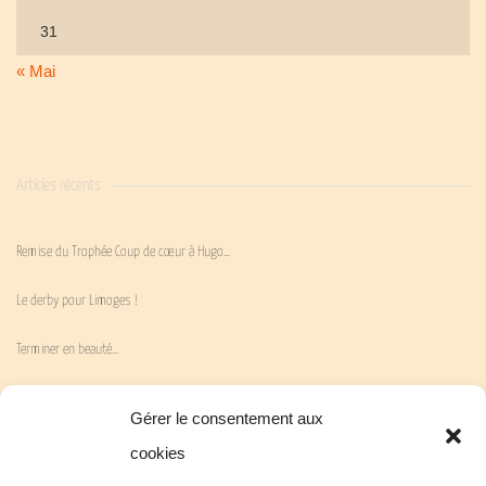
31
« Mai
Articles récents
Remise du Trophée Coup de cœur à Hugo…
Le derby pour Limoges !
Terminer en beauté…
La victoire attendue…
Gérer le consentement aux
« En Mai fait ce qu’il te plaît » !
cookies