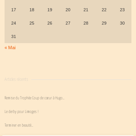
17
18
19
20
21
22
23
24
25
26
27
28
29
30
31
« Mai
Articles récents
Remise du Trophée Coup de cœur à Hugo…
Le derby pour Limoges !
Terminer en beauté…