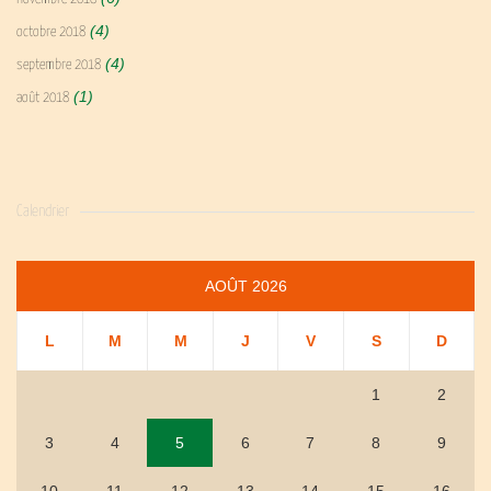
(4)
octobre 2018
(4)
septembre 2018
(1)
août 2018
Calendrier
AOÛT 2026
L
M
M
J
V
S
D
1
2
3
4
5
6
7
8
9