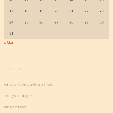
10
11
12
13
14
15
16
17
18
19
20
21
22
23
24
25
26
27
28
29
30
31
« Mai
Articles récents
Remise du Trophée Coup de cœur à Hugo…
Le derby pour Limoges !
Terminer en beauté…