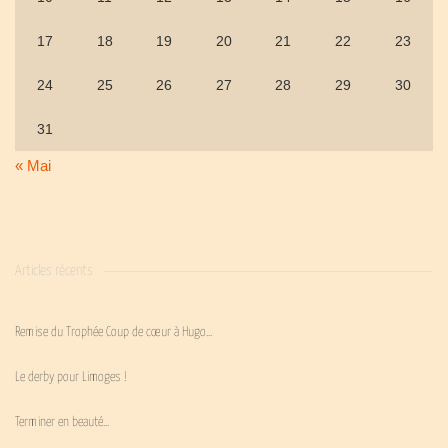
17
18
19
20
21
22
23
24
25
26
27
28
29
30
31
« Mai
Articles récents
Remise du Trophée Coup de cœur à Hugo…
Le derby pour Limoges !
Terminer en beauté…