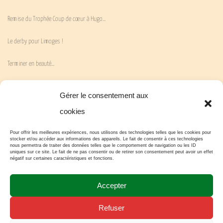
Remise du Trophée Coup de cœur à Hugo…
Le derby pour Limoges !
Terminer en beauté…
La victoire attendue…
Gérer le consentement aux
« En Mai fait ce qu’il te plaît » !
cookies
Hugo est notre Joueur Coup de Cœur 2026 !
Pour offrir les meilleures expériences, nous utilisons des technologies telles que les cookies pour
stocker et/ou accéder aux informations des appareils. Le fait de consentir à ces technologies
nous permettra de traiter des données telles que le comportement de navigation ou les ID
uniques sur ce site. Le fait de ne pas consentir ou de retirer son consentement peut avoir un effet
Une belle victoire !
négatif sur certaines caractéristiques et fonctions.
15 avril 2026 – 15 avril 1993 = 33
Accepter
Bonne réaction !
Refuser
Nouvelle page…