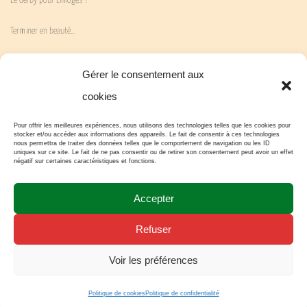
Le derby pour Limoges !
Terminer en beauté…
La victoire attendue…
Gérer le consentement aux
« En Mai fait ce qu’il te plaît » !
cookies
Hugo est notre Joueur Coup de Cœur 2026 !
Pour offrir les meilleures expériences, nous utilisons des technologies telles que les cookies pour
stocker et/ou accéder aux informations des appareils. Le fait de consentir à ces technologies
nous permettra de traiter des données telles que le comportement de navigation ou les ID
uniques sur ce site. Le fait de ne pas consentir ou de retirer son consentement peut avoir un effet
Une belle victoire !
négatif sur certaines caractéristiques et fonctions.
15 avril 2026 – 15 avril 1993 = 33
Accepter
Bonne réaction !
Refuser
Nouvelle page…
Voir les préférences
Politique de cookies
Politique de confidentialité
Réalisation "Cercle des passionnés" -
Mentions légales