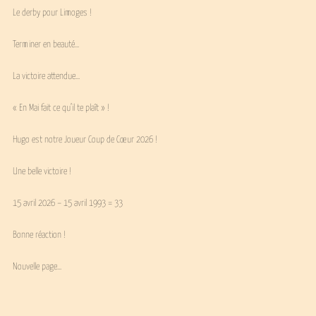
Le derby pour Limoges !
Terminer en beauté…
La victoire attendue…
« En Mai fait ce qu’il te plaît » !
Hugo est notre Joueur Coup de Cœur 2026 !
Une belle victoire !
15 avril 2026 – 15 avril 1993 = 33
Bonne réaction !
Nouvelle page…