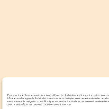
Pour offrir les meilleures expériences, nous utilisons des technologies telles que les cookies pour s
informations des appareils. Le fait de consentir à ces technologies nous permettra de traiter des don
comportement de navigation ou les ID uniques sur ce site. Le fait de ne pas consentir ou de retire
avoir un effet négatif sur certaines caractéristiques et fonctions.