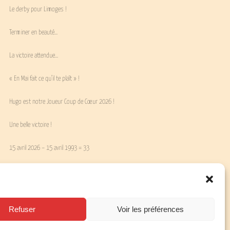
Le derby pour Limoges !
Terminer en beauté…
La victoire attendue…
« En Mai fait ce qu’il te plaît » !
Hugo est notre Joueur Coup de Cœur 2026 !
Une belle victoire !
15 avril 2026 – 15 avril 1993 = 33
Bonne réaction !
Nouvelle page…
Refuser
Voir les préférences