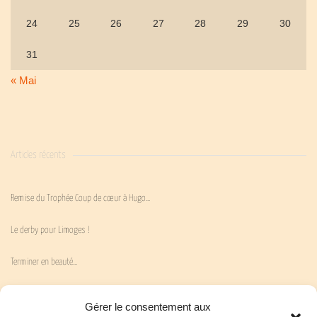
24
25
26
27
28
29
30
31
« Mai
Articles récents
Remise du Trophée Coup de cœur à Hugo…
Le derby pour Limoges !
Terminer en beauté…
La victoire attendue…
Gérer le consentement aux